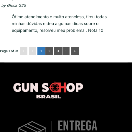
by
Glock G25
Ótimo atendimento e muito atencioso, tirou todas
minhas dúvidas e deu algumas dicas sobre o
equipamento, resolveu meu problema . Nota 10
Page 1 of 3:
«
‹
1
2
3
›
»